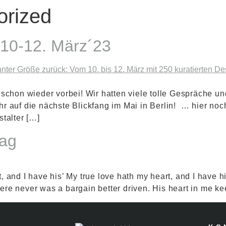
HOP
LEISTUNGEN
ÜBER UNS
KONTAKT
orized
10-12. März´23
schon wieder vorbei! Wir hatten viele tolle Gespräche 
ehr auf die nächste Blickfang im Mai in Berlin! … hier no
stalter […]
tag
, and I have his’ My true love hath my heart, and I have h
here never was a bargain better driven. His heart in me 