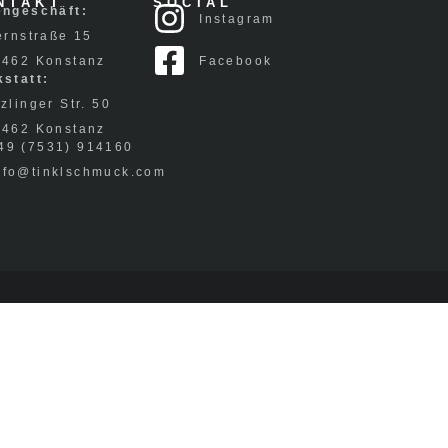
NTAKT
SOCIAL
engeschäft:
Instagram
ernstraße 15
Facebook
8462 Konstanz
statt:
zlinger Str. 50
8462 Konstanz
49 (7531) 914160
nfo@tinklschmuck.com