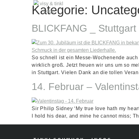
NEWS
KREATIONEN
S
Kategorie:
Uncateg
BLICKFANG _ Stuttgart 
So schnell ist ein Messe-Wochenende auch 
wirklich groß. Jetzt freuen wir uns um so m
in Stuttgart. Vielen Dank an die tollen Veran
14. Februar – Valentins
Sir Philip Sidney ‘My true love hath my heart
I hold his dear, and mine he cannot miss; T