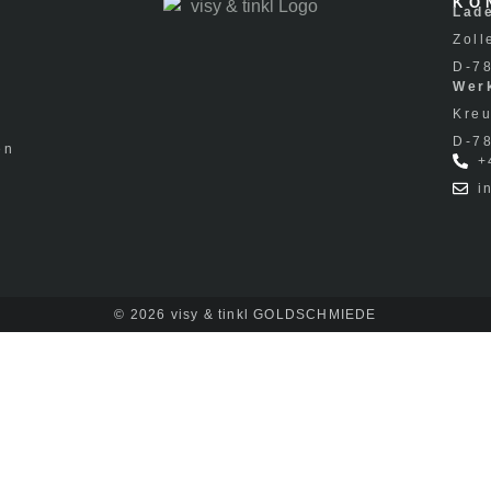
KO
Lad
Zoll
D-7
Werk
Kreu
D-7
en
+
i
© 2026 visy & tinkl GOLDSCHMIEDE