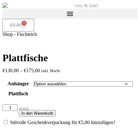
0
€
0,00
Shop
›
Fischteich
Plattfische
€
130,00
–
€
175,00
inkl. MwSt.
Anhänger
Plattfisch
In den Warenkorb
Stilvolle Geschenkverpackung für
€
5,00
hinzufügen?