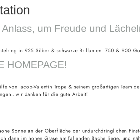
HOP
LEISTUNGEN
ÜBER UNS
KONTAKT
tation
er Anlass, um Freude und Läche
ring in 925 Silber & schwarze Brillanten 750 & 900 Gol
UE HOMEPAGE!
ilfe von Iacob-Valentin Tropa & seinem großartigen Team d
ngen…wir danken für die gute Arbeit!
ohe Sonne an der Oberfläche der undurchdringlichen Finste
, ich dann im hohen Grase am fallenden Bache liege, und nä