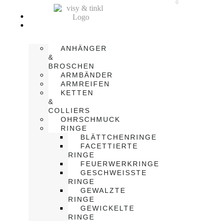
0
NEWS
KREATIONEN
ANHÄNGER
&
BROSCHEN
ARMBÄNDER
ARMREIFEN
KETTEN
&
COLLIERS
OHRSCHMUCK
RINGE
BLÄTTCHENRINGE
FACETTIERTE
RINGE
FEUERWERKRINGE
GESCHWEISSTE R
INGE
GEWALZTE
RINGE
GEWICKELTE
RINGE