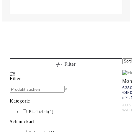
Filter
Filter
Mon
€
380
×
€
450
inkl.
Kategorie
AU
WÄ
Fischteich
(
1
)
Schmuckart