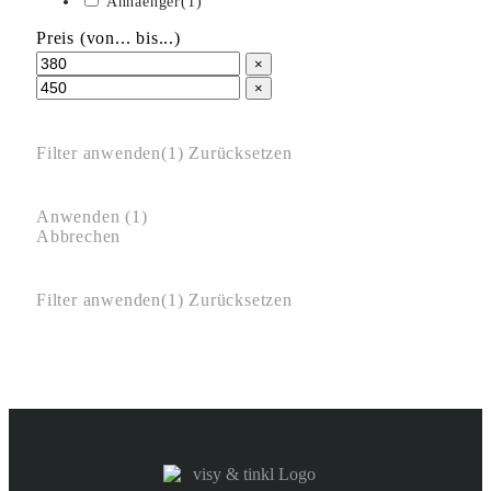
Anhaenger
(
1
)
Preis (von... bis...)
×
×
Filter anwenden
(1)
Zurücksetzen
Anwenden
(
1
)
Abbrechen
Filter anwenden
(1)
Zurücksetzen